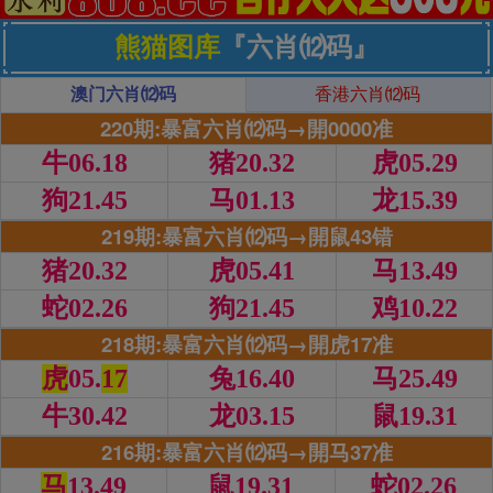
熊猫图库
『六肖⑿码』
澳门六肖⑿码
香港六肖⑿码
220期:暴富六肖⑿码→開0000准
牛06.18
猪20.32
虎05.29
狗21.45
马01.13
龙15.39
219期:暴富六肖⑿码→開鼠43错
猪20.32
虎05.41
马13.49
蛇02.26
狗21.45
鸡10.22
218期:暴富六肖⑿码→開虎17准
虎
05.
17
兔16.40
马25.49
牛30.42
龙03.15
鼠19.31
216期:暴富六肖⑿码→開马37准
马
13.49
鼠19.31
蛇02.26