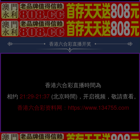
香港六合彩直播开奖
香港六合彩直播時間為
相约
21:29-21:37
(北京時間)，开启视频，敬請查看。
香港六合彩资料网：https://www.134755.com