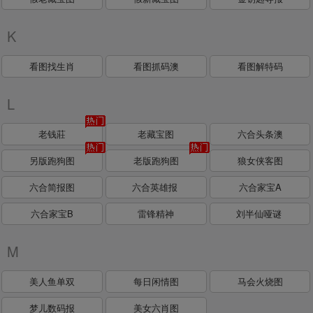
K
看图找生肖
看图抓码澳
看图解特码
L
老钱莊
老藏宝图
六合头条澳
另版跑狗图
老版跑狗图
狼女侠客图
六合简报图
六合英雄报
六合家宝A
六合家宝B
雷锋精神
刘半仙哑谜
M
美人鱼单双
每日闲情图
马会火烧图
梦儿数码报
美女六肖图