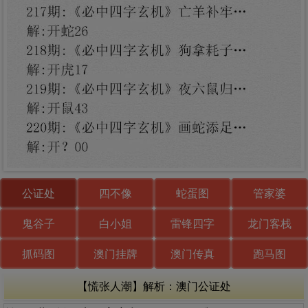
公证处
四不像
蛇蛋图
管家婆
鬼谷子
白小姐
雷锋四字
龙门客栈
抓码图
澳门挂牌
澳门传真
跑马图
【慌张人潮】解析：澳门公证处