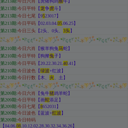
第213期
:
今日六肖
【虎猪狗鸡
猴
牛
】
第213期:
今日平特
【
龙
争
虎
斗
】
第213期:
今日七尾
【9
5
23017
】
第213期:
今日平码
【
02.03.04.
05
.06.25
】
第213期:
今日三头
【
2头、0头、
3头
】
第210期
:
今日六肖
【猴羊狗兔
马
蛇
】
第210期:
今日平特
【狗撵
兔
子
】
第210期:
今日平码
【
20.22.30.21.
40
.41
】
第210期:
今日波色
【
绿
波
+红波
】
第210期:
今日行数
【木
、
火
、土
】
第209期
:
今日六肖
【兔牛
猪
鸡羊蛇
】
第209期:
今日平特
【画
蛇
添足
】
第209期:
今日七尾
【
8
652031
】
第209期:
今日波色
【蓝
波+
红波
】
第209期:
今日特码
【04.06.
08
.10.12.02.28.30.32.34.36.26
】