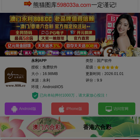
熊猫图库
598033a.com
一定谨记!
永利APP
类型：国产软件
授权：免费软件
星级：
大小：16.98MB
更新时间：2026.01.01
来源：永利
评分：9.9
环境：Android/iOS
已向本站押付1000万，请大家放心投注！
Android版
iPhone版
访问官网
澳门六合彩
香港六合彩