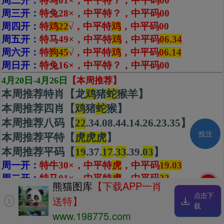
周二开：
特马01
×
，中平特？，中平码00
周三开：
特兔28
×
，中平特？，中平码00
周四开：
特
鸡22
√
，中平特
鸡
，
中平码
00
周五开：
特马49
×
，中平特
鸡
，中平码
06.34
周六开：
特
狗45
√
，中平特
鸡
，
中平码
06.14
周日开：
特兔16×，中平特？，中平码00
4月20日-4月26日
【本周推荐】
本周推荐特肖【龙
鸡
猪
蛇
猴羊】
本周推荐四肖【
鸡
猪
蛇
猴】
本周推荐八码【
22
.34.08.44.14.26.23.35】
投注
本周推荐平特【
虎虎虎
】
本周推荐平码【
19
.37.
17
.
33
.39.
03
】
周一开：
特牛30×，中平特
虎
，中平码
19.03
周二开：
特马01×，中平特
虎
，中平码
33
刷新
熊猫图库
【下载APP一肖
周三开：
特狗09×，中平特
？
，中平码
19
点击下
送特】
X
周四开：
特
蛇02
√
，中平特
虎
，
中平码
17
载
www.198775.com
周五开：
特牛30×，中平特
虎
，中平码
00