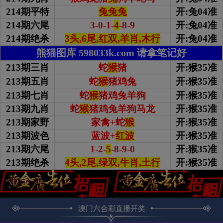
214期平特
兔兔兔
开:兔04准
214期
六尾
3-0-1-
4
-8-9
开:兔04准
214期绝杀
3头,6尾,红双,羊肖,木行
开:兔04准
熊猫图库 598033k.com 请拿笔记好
213期三肖
蛇
猴
猪
开:猴35准
213期五肖
蛇
猴
猪鸡兔
开:猴35准
213期七肖
蛇
猴
猪鸡兔羊狗
开:猴35准
213期九肖
蛇
猴
猪鸡兔羊狗马龙
开:猴35准
213期家野
家禽+蛇
猴
开:猴35准
213期波色
蓝波+
红波
开:猴35准
213期
六尾
1-2-
5
-8-9-0
开:猴35准
213期绝杀
4头,2尾,绿双,牛肖,土行
开:猴35准
澳门六合彩直播开奖