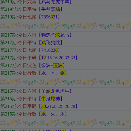
第219期
:
今日六肖
【鸡马龙虎牛羊
】
第219期:
今日平特
【牛鼎烹
鸡
】
第219期:
今日七尾
【7896
3
21
】
第217期
:
今日六肖
【狗鸡羊
蛇
龙马
】
第217期:
今日平特
【
鸡
飞狗跳
】
第217期:
今日七尾
【741023
6
】
第217期:
今日平码
【
12
.15.16.20.32.33
】
第217期:
今日波色
【绿
波+
蓝波
】
第217期:
今日行数
【水
、木、
金
】
第215期
:
今日六肖
【羊
蛇
龙兔虎牛
】
第215期:
今日平特
【
牛
鬼
蛇
神
】
第215期:
今日平码
【
30
.21.23.25.26.28
】
第215期:
今日行数
【
水
、火、木
】