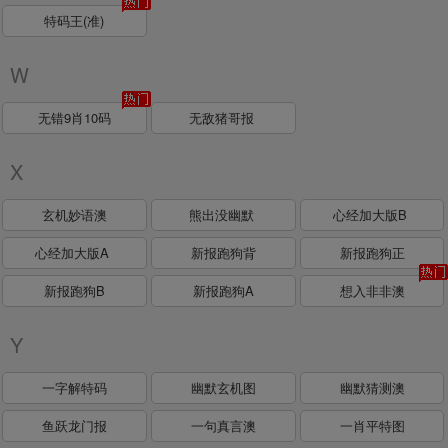
特码王(准)
W
无错9肖10码
无敌猪哥报
X
玄机妙语澳
熊出没幽默
心经加大版B
心经加大版A
新报跑狗背
新报跑狗正
新报跑狗B
新报跑狗A
想入非非澳
Y
一字解特码
幽默玄机图
幽默猜测澳
鱼跃龙门报
一句真言澳
一肖平特图