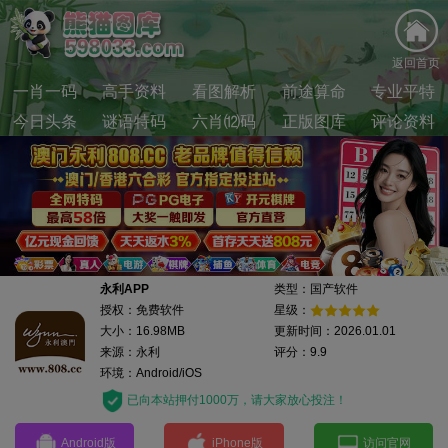
返回首页
一肖一码
高手资料
看图解析
前途算命
专业平特
今日头条
谜语特码
六肖⑿码
正版图库
评论资料
永利APP
类型：国产软件
授权：免费软件
星级：
大小：16.98MB
更新时间：2026.01.01
来源：永利
评分：9.9
环境：Android/iOS
已向本站押付1000万，请大家放心投注！
Android版
iPhone版
访问官网