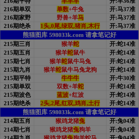
216期平特
羊羊羊
开:羊36准
216期单双
单数
+牛兔
开:马37准
216期家野
野兽+羊
马
开:马37准
216期绝杀
1头,0尾,绿双,猪肖,木行
开:马37准
熊猫图库 598033k.com 请拿笔记好
215期三肖
猴羊
蛇
开:蛇14准
215期五肖
猴羊
蛇
鼠牛
开:蛇14准
215期七肖
猴羊
蛇
鼠牛马兔
开:蛇14准
215期九肖
猴羊
蛇
鼠牛马兔龙狗
开:蛇14准
215期平特
牛牛牛
开:牛30准
215期单双
双数+羊
蛇
开:蛇14准
215期波色
蓝波
+红波
开:蛇14准
215期绝杀
2头,2尾,红双,鸡肖,土行
开:蛇14准
熊猫图库 598033k.com 请拿笔记好
214期五肖
猴鸡龙猪
兔
开:兔04准
214期七肖
猴鸡龙猪
兔
狗羊
开:兔04准
214期九肖
猴鸡龙猪
兔
狗羊蛇马
开:兔04准