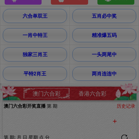
六合单双王
五肖必中奖
一肖中特王
精准爆五码
独家三肖王
一头两尾中
平特2肖王
两肖连连中
澳门六合彩
香港六合彩