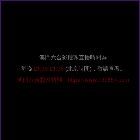
澳門六合彩攪珠直播時間為
每晚
21:30-21:36
(北京時間)，敬請查看。
澳门六合彩资料网：https://www.137884.com