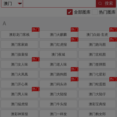
搜索
全部图库
热门图库
A
澳彩龙门客栈
澳门火麒麟
澳门白姐-玄虎
澳门客家娘
澳门红虎报
澳门跑马图
澳门孩童报
澳门夜城
澳门玄机图
澳门女人味
澳门老人味
澳门签牌图
澳门火凤凰
澳门跑狗图
澳门七星彩
澳门开心果
澳门码头诗
澳门蛇蛋图
澳门男人味
澳门大陆报
澳门大陆仔
澳门猛虎报
澳门牛头报
澳彩宝典报
澳彩神算报
澳门一样发
澳门豹女郎