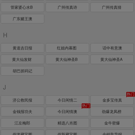
管家婆心水B
广州传真诗
广州传真猜
广东赌王澳
H
黄道吉日报
红姐内幕图
话中有意澳
黄大仙发财
黄大仙神圣B
黄大仙神圣A
胡巴抓码记
J
济公救民报
今日闲情二
金多宝传真
金钱报功夫
今日闲情澳
劲爆龙凤榜
江左梅郎
精选八肖图
金牛密爆
假老藏宝图
假新藏宝图
金钥匙导报